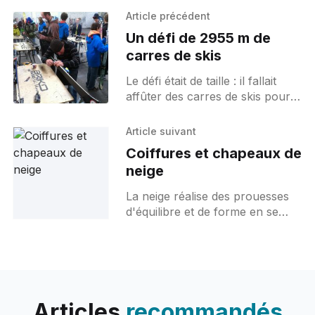
Article précédent
Un défi de 2955 m de
carres de skis
Le défi était de taille : il fallait
affûter des carres de skis pour
récolter des fonds et
subventionner des jeunes
Article suivant
compétiteurs de ski alpin. La
Coiffures et chapeaux de
neige
La neige réalise des prouesses
d'équilibre et de forme en se
déposant sur ce qui se trouve
sur son chemin de chute. Haut
de forme
Articles
recommandés