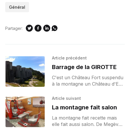
Général
Partager:
Article précédent
Barrage de la GIROTTE
C'est un Château Fort suspendu
à la montagne un Château d'Eau
perché tout là haut, une sorte
de balcon austère, une
Article suivant
farandole baroque, tout de
La montagne fait salon
La montagne fait recette mais
elle fait aussi salon. De Megève