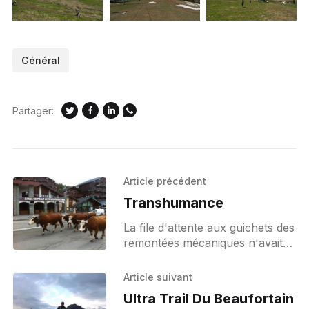
Général
Partager:
Article précédent
Transhumance
La file d'attente aux guichets des
remontées mécaniques n'avait
pas son allure habituelle ce
matin : un troupeau, non pas de
Article suivant
skieur mais de vache, remontait
Ultra Trail Du Beaufortain