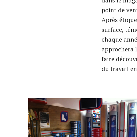
dans le maga
point de vent
Après étique
surface, tém
chaque année
approchera l
faire découv
du travail e