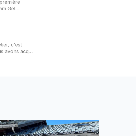
 première
eam Gel
vée des
ier, c'est
us avons acquis