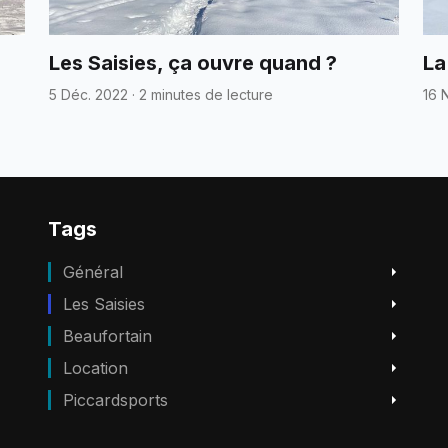
Les Saisies, ça ouvre quand ?
La
5 Déc. 2022
·
2 minutes de lecture
16 
Tags
Général
Les Saisies
Beaufortain
Location
Piccardsports