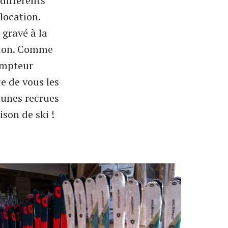
différents
location.
 gravé à la
tion. Comme
compteur
e de vous les
eunes recrues
son de ski !