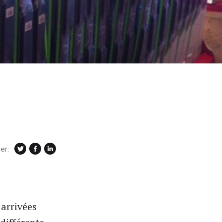
er:
 arrivées